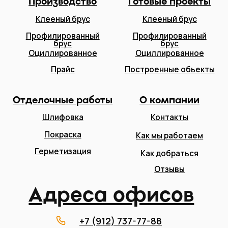
Адреса офисов
+7 (912) 737-77-88
+7 (927) 678-77-88
srubstroy43@yandex.ru
Адмиралтейская ул., 3, корп.
1, (оф 202, этаж 2)
Кировская область,
Слободской район д.
Рубежница
Пн-Пт 9:00-18:00 Сб-
Вс Выходной
Открыть в Яндекс.Картах
Карта партнера