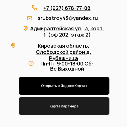
Адрес
производства
Кировская область, Слободской
район д. Рубежница
srubstroy43@yandex.ru
+7 (912) 737-77-88
+7 (927) 678-77-88