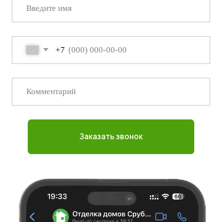
Адрес
производства
Кировская область, Слободской
район д. Рубежница
srubstroy43@yandex.ru
+7 (912) 737-77-88
+7 (927) 678-77-88