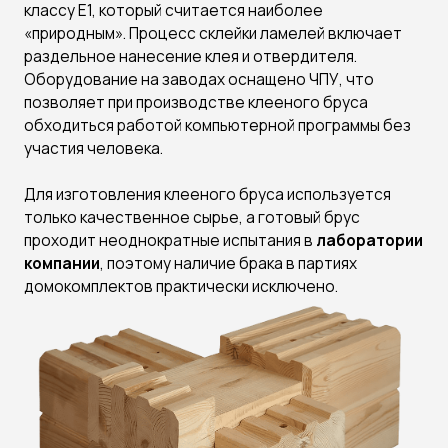
Технология
Выбор дерева
Применяем новейшее
Изготавливаем из разных
оборудование для
пород дерева: ель, сосна,
производств
кедр, лиственница
Экологичность
Хранение
Используем только
Уделяем особое внимание
безопасный и
сушке, хранению для
экологичный клей
сохранения качества