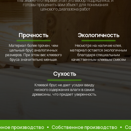
размеров. При этом вес клеевого
благодаря специальным
бруса значительно меньше.
качественным клеевым смесям
Сухость
Клеевой брус не дает усадки ввиду
низкого содержания влаги в самой
древесины, что придает уверенность.
Почему стоит выбрать нас
Клееный брус компании «СрубСтрой»
изготавливается по передовым технологиям. Чтобы
проводить качественную обработку древесины,
оборудование поставляют от европейских
производителей.
В производственных цехах поддерживается
необходимый уровень температуры и влажности за
счет установленной системы климат-контроля.
производство
Собственное производство
Собстве
Влажность древесины также требует постоянной