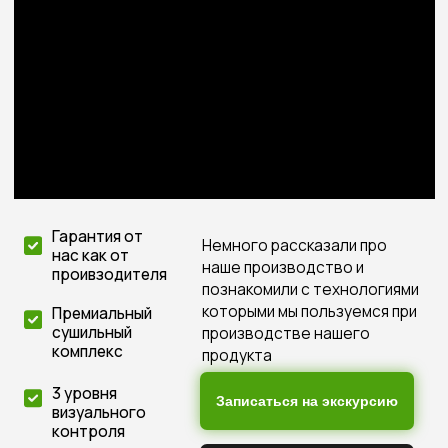
Производство
Готовые проекты
Клееный брус
Клееный брус
Профилированный
Профилированный
брус
брус
Оциллированное
Оциллированное
Прайс
Построенные обьекты
Отделочные работы
О компании
Шлифовка
Контакты
Покраска
Как мы работаем
Герметизация
Как добраться
Отзывы
Адреса офисов
+7 (912) 737-77-88
+7 (927) 678-77-88
srubstroy43@yandex.ru