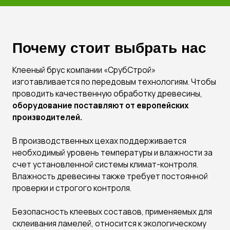
проверки и строгого контроля.
Безопасность клеевых составов, применяемых для
склеивания ламелей, относится к экологическому
классу Е1, который считается наиболее
«природным». Процесс склейки ламелей включает
раздельное нанесение клея и отвердителя.
Оборудование на заводах оснащено ЧПУ, что
позволяет при производстве клееного бруса
обходиться работой компьютерной программы без
участия человека.
Для изготовления клееного бруса используется
только качественное сырье, а готовый брус
проходит неоднократные испытания в
лаборатории
компании
, поэтому наличие брака в партиях
домокомплектов практически исключено.