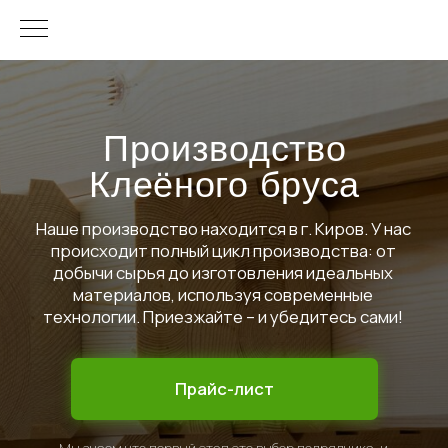
Производство
Клеёного бруса
Наше производство находится в г. Киров. У нас
происходит полный цикл производства: от
добычи сырья до изготовления идеальных
материалов, используя современные
технологии. Приезжайте – и убедитесь сами!
Прайс-лист
Мы знаем что первый этап это выбор подрядчика, и
готовы проценить вам объект для понимания
ценового диапазона работ
Прочность
Экологичность
Материал более прочен, чем
Несмотря на наличие клея,
цельный брус аналогичных
материал остается экологичным