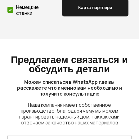
Адмиралтейская ул., 3, корп.
1, (оф 202, этаж 2)
Кировская область,
Слободской район д.
Рубежница
Пн-Пт 9:00-18:00 Сб-
Вс Выходной
Открыть в Яндекс.Картах
Карта партнера