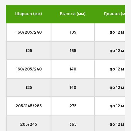
Ширина (мм)
Высота (мм)
Длинна (мм)
160/205/240
185
до 12 м
Посмотрите наш
брендовый видеоролик
125
185
до 12 м
160/205/240
140
до 12 м
125
140
до 12 м
205/245/285
275
до 12 м
Гарантия от
Немного рассказали про
нас как от
наше производство и
проивзодителя
познакомили с технологиями
которыми мы пользуемся при
Премиальный
205/245
365
до 12 м
сушильный
производстве нашего
комплекс
продукта