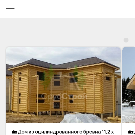
🏡 Дом из оцилиндрованного бревна 11,2 х
🏡