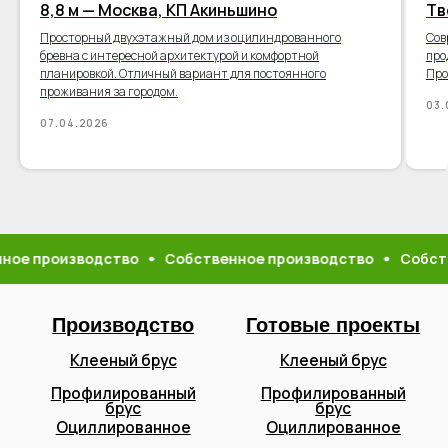
8,8 м — Москва, КП Акиньшино
Тв
Просторный двухэтажный дом из оцилиндрованного
Сов
бревна с интересной архитектурой и комфортной
про
планировкой. Отличный вариант для постоянного
Про
проживания за городом.
Производство
Готовые проекты
03.
07.04.2026
Клееный брус
Клееный брус
Профилированный
Профилированный
брус
брус
Оциллированное
Оциллированное
Прайс
Построенные обьекты
Отделочные работы
О компании
ое производство
Собственное производство
Собстве
Шлифовка
Контакты
Покраска
Как мы работаем
Герметизация
Как добраться
Отзывы
Адреса офисов
+7 (912) 737-77-88
+7 (927) 678-77-88