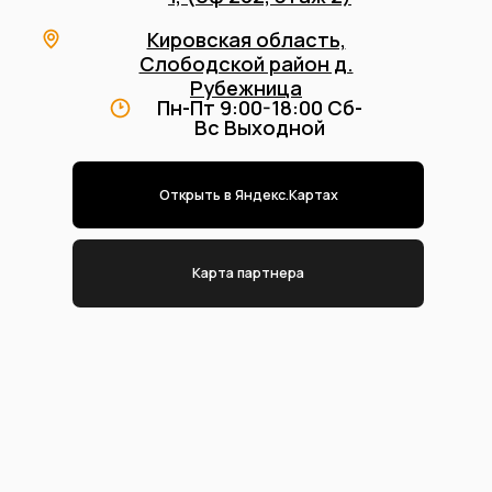
Адрес
производства
Кировская область, Слободской
район д. Рубежница
srubstroy43@yandex.ru
+7 (912) 737-77-88
+7 (927) 678-77-88