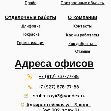
srubstroy43@yandex.ru
Адмиралтейская ул., 3, корп.
1, (оф 202, этаж 2)
Кировская область,
Слободской район д.
Рубежница
Пн-Пт 9:00-18:00 Сб-
Вс Выходной
Открыть в Яндекс.Картах
Карта партнера