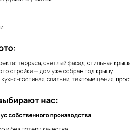
ли
ото:
екта: терраса, светлый фасад, стильная крыш
то стройки — дом уже собран под крышу
 кухня-гостиная, спальни, техпомещения, про
выбирают нас:
рус собственного производства
о и без потери качества