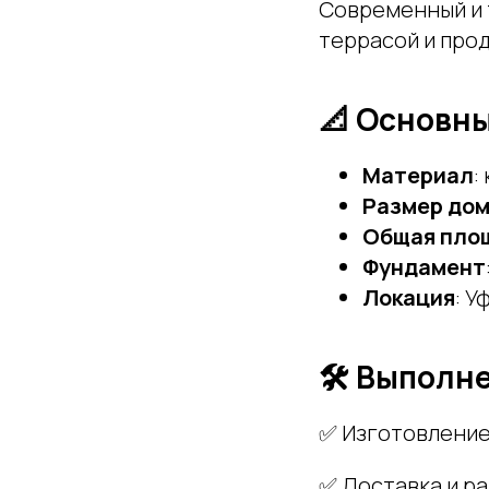
Современный и 
террасой и про
📐 Основны
Материал
:
Размер до
Общая пло
Фундамент
Локация
: У
🛠 Выполн
✅ Изготовление
✅ Доставка и ра