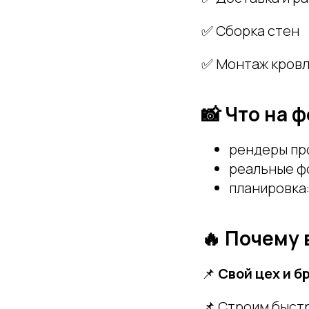
✅ Сборка стен
✅ Монтаж кров
📸 Что на ф
рендеры про
реальные фо
планировка:
🔥 Почему 
📌
Свой цех и б
📌 Строим быстр