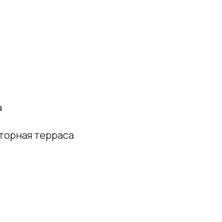
а
сторная терраса