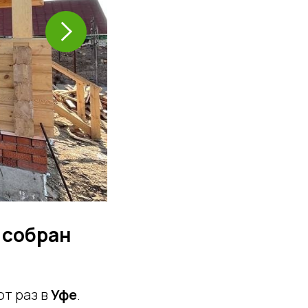
, собран
от раз в
Уфе
.