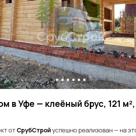
ом в Уфе — клеёный брус, 121 м²
кт от
СрубСтрой
успешно реализован — на эт