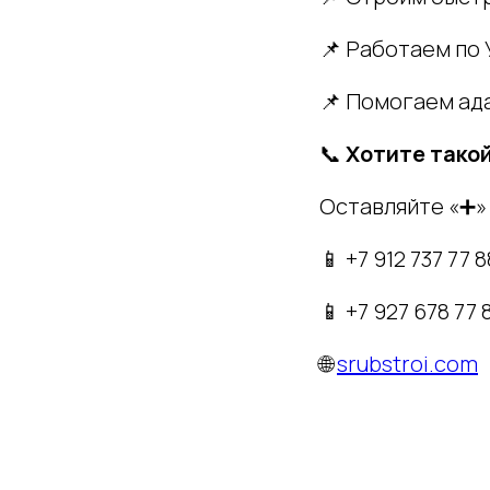
📌 Работаем по 
📌 Помогаем ад
📞
Хотите тако
Оставляйте «➕» 
📱 +7 912 737 77 8
📱 +7 927 678 77 
🌐
srubstroi.com