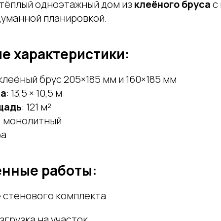
тёплый одноэтажный дом из
клеёного бруса
с
думанной планировкой.
е характеристики:
 клеёный брус 205×185 мм и 160×185 мм
ма
: 13,5 × 10,5 м
щадь
: 121 м²
: монолитный
фа
енные работы:
 стенового комплекта
згрузка на участок