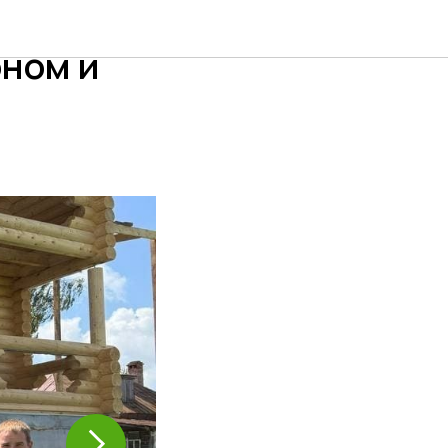
ом из
оном и