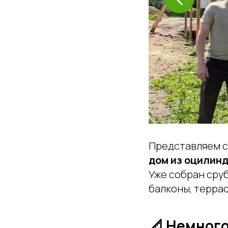
Представляем с
дом из оцилин
Уже собран сру
балконы, террас
📐 Немного