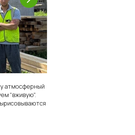
му атмосферный
уем "вживую".
 вырисовываются