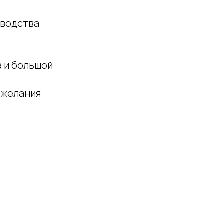
зводства
а и большой
ожелания