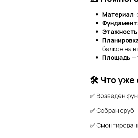
Материал
:
Фундамент
Этажность
Планировк
балкон на 
Площадь
— 
🛠 Что уже
✅ Возведён фу
✅ Собран сруб
✅ Смонтированы