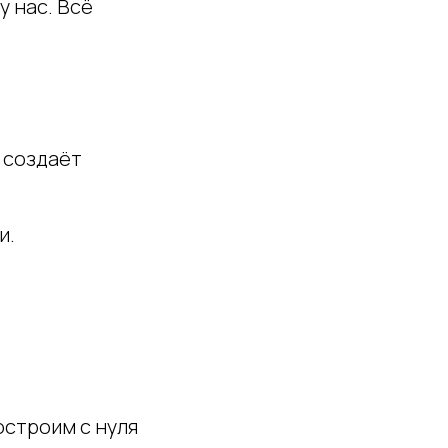
у нас. Всё
, создаёт
и.
остроим с нуля