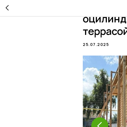
🪵 Новый
оцилинд
террасо
25.07.2025