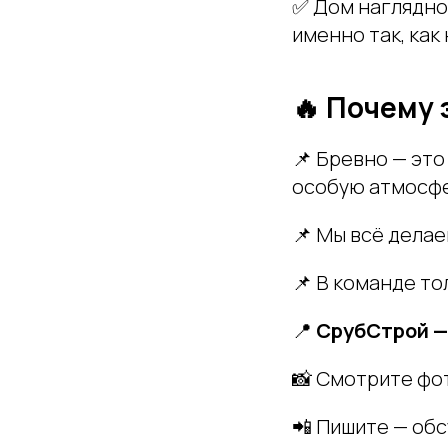
✅ Дом наглядно 
именно так, как
🔥 Почему 
📌 Бревно — это
особую атмосфе
📌 Мы всё дела
📌 В команде то
📍
СрубСтрой —
📸 Смотрите фот
📲 Пишите — обс