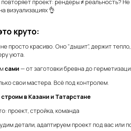
повторяет проект: рендеры ≠ реальность? Не 
 на визуализациях 👌
это круто:
 не просто красиво. Оно "дышит", держит тепло
ру уюта.
ем
сами
— от заготовки бревна до герметизаци
лько свои мастера. Всё под контролем.
 строим в Казани и Татарстане
о: проект, стройка, команда
удим детали, адаптируем проект под вас или п