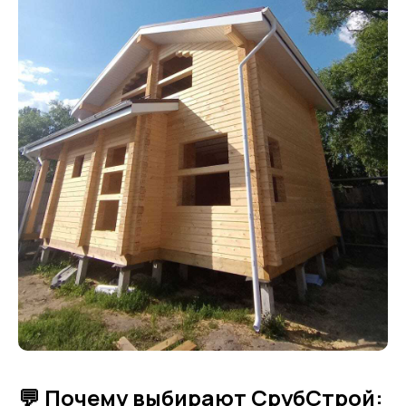
💬 Почему выбирают СрубСтрой: